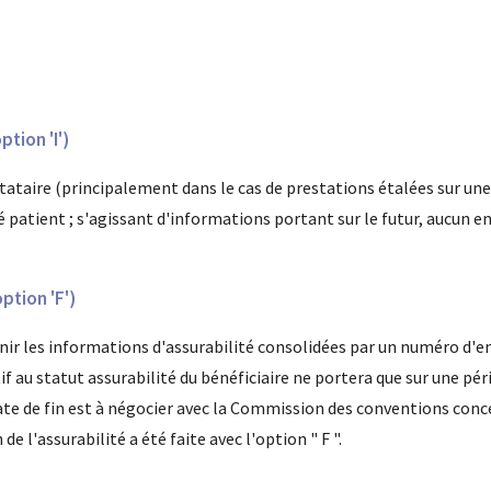
ption 'I')
taire (principalement dans le cas de prestations étalées sur une pér
ité patient ; s'agissant d'informations portant sur le futur, aucu
tion 'F')
nir les informations d'assurabilité consolidées par un numéro d'
 au statut assurabilité du bénéficiaire ne portera que sur une pér
 date de fin est à négocier avec la Commission des conventions co
de l'assurabilité a été faite avec l'option " F ".