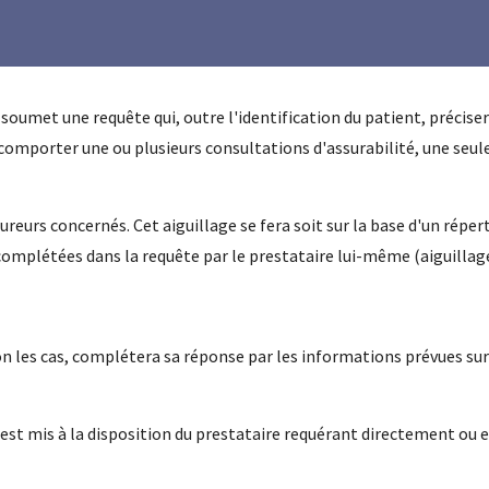
ire soumet une requête qui, outre l'identification du patient, précis
omporter une ou plusieurs consultations d'assurabilité, une seule
reurs concernés. Cet aiguillage se fera soit sur la base d'un répert
mplétées dans la requête par le prestataire lui-même (aiguillage
on les cas, complétera sa réponse par les informations prévues su
st mis à la disposition du prestataire requérant directement ou en