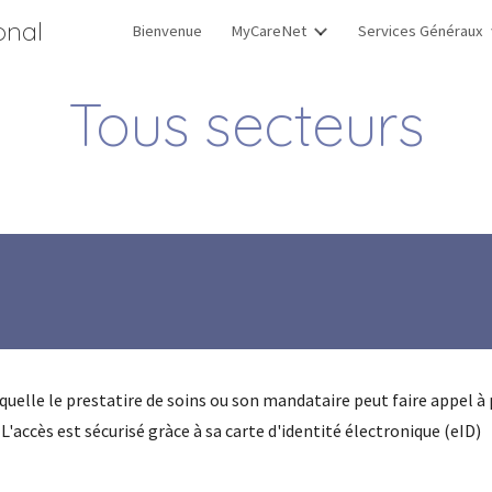
onal
Bienvenue
MyCareNet
Services Généraux
ip to main content
Skip to navigat
Tous secteurs
elle le prestatire de soins ou son mandataire peut faire appel à p
'accès est sécurisé gràce à sa carte d'identité électronique (eID)