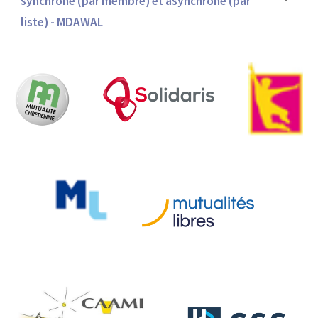
synchrone (par membre) et asynchrone (par
liste) - MDA
WAL