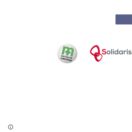
Page
Report abuse