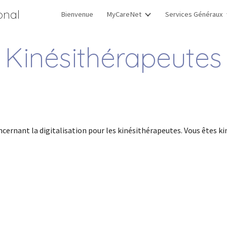
onal
Bienvenue
MyCareNet
Services Généraux
ip to main content
Skip to navigat
Kinésithérapeutes
cernant la digitalisation pour les kinésithérapeutes. Vous êtes k