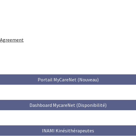
eAgreement
Portail MyCareNet (Nouveau)
Dashboard MycareNet (Disponibilité)
INAMI Kinésithérapeutes