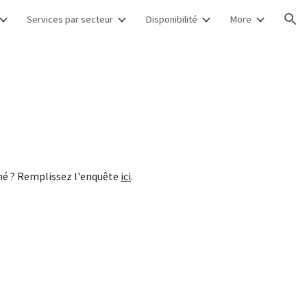
Services par secteur
Disponibilité
More
ion
iné ? Remplissez l'enquête
ici
.